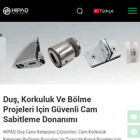
Türkçe
Duş, Korkuluk Ve Bölme
Projeleri Için Güvenli Cam
Sabitleme Donanımı
HIPAD, Duş Camı Kelepçesi Çözümleri, Cam Korkuluk
Kelepçesi Bağlantı Parçaları Ve Ticari Ve Konut Projeleri Için