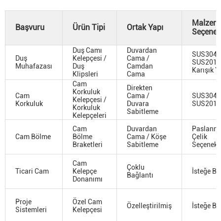
Malzem
Başvuru
Ürün Tipi
Ortak Yapı
Seçenekl
Duş Camı
Duvardan
SUS304 
Duş
Kelepçesi /
Cama /
SUS201 
Muhafazası
Duş
Camdan
Karışık Y
Klipsleri
Cama
Cam
Direkten
Korkuluk
Cam
Cama /
SUS304 
Kelepçesi /
Korkuluk
Duvara
SUS201
Korkuluk
Sabitleme
Kelepçeleri
Cam
Duvardan
Paslanm
Cam Bölme
Bölme
Cama / Köşe
Çelik
Braketleri
Sabitleme
Seçenekle
Cam
Çoklu
Ticari Cam
Kelepçe
İsteğe Ba
Bağlantı
Donanımı
Proje
Özel Cam
Özelleştirilmiş
İsteğe Ba
Sistemleri
Kelepçesi